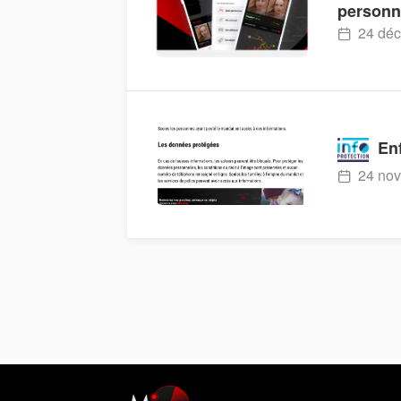
personn
24 déc
Enf
24 nov