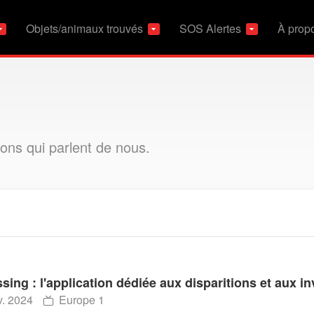
Objets/animaux trouvés
SOS Alertes
À prop
ions qui parlent de nous.
sing : l'application dédiée aux disparitions et aux i
v. 2024
Europe 1