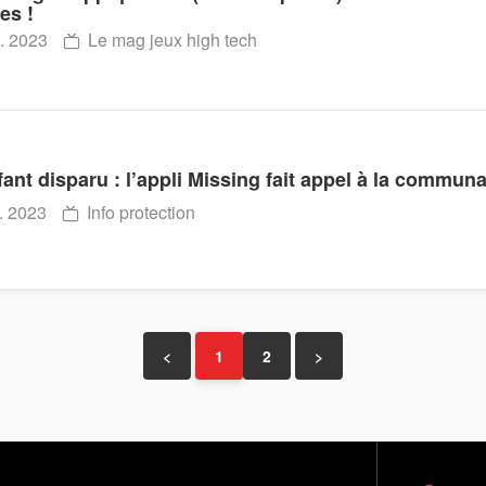
es !
. 2023
Le mag jeux high tech
ant disparu : l’appli Missing fait appel à la commun
. 2023
Info protection
<
1
2
>