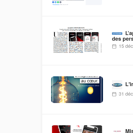
L’
des per
15 déc
L'i
31 déc
Mis