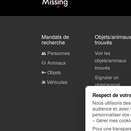
Mandats de
Objets/animau
recherche
trouvés
👥 Personnes
Voir les
objets/animaux
🐶 Animaux
trouvés
🔑 Objets
Signaler un
🚘 Véhicules
objet/animal
Respect de votre
Nous utilisons des
Perdu de vue
audience et, avec 
personnaliser vos 
Perdu de vue
« Gérer mes cooki
Ajouter votre
Pour une transpare