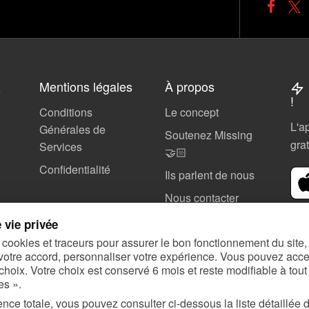
x
Mentions légales
À propos
!
Conditions
Le concept
L'a
Générales de
Soutenez Missing
gra
Services
🤝🏻
Confidentialité
Ils parlent de nous
Nous contacter
SOS Alertes
 vie privée
 cookies et traceurs pour assurer le bon fonctionnement du site
votre accord, personnaliser votre expérience. Vous pouvez accep
choix. Votre choix est conservé 6 mois et reste modifiable à tout
es ».
nce totale, vous pouvez consulter ci-dessous la liste détaillée 