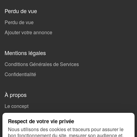
Perdu de vue
Perdu de vue
Ajouter votre annonce
Mentions légales
Conditions Générales de Services
Confidentialité
À propos
Le concept
Soutenez Missing 🤝🏻
Respect de votre vie privée
Ils parlent de nous
Nous utilisons des cookies et traceurs pour assurer le
bon fonctionnement du site, mesurer son audience et,
Nous contacter