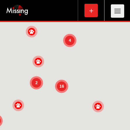
4
2
16